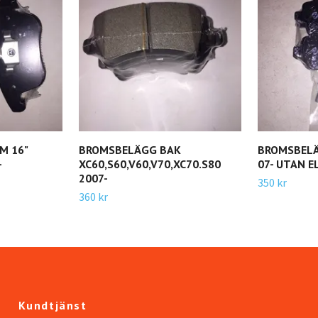
M 16"
BROMSBELÄGG BAK
BROMSBELÄ
-
XC60,S60,V60,V70,XC70.S80
07- UTAN 
2007-
350 kr
360 kr
Kundtjänst