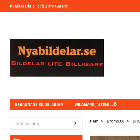
Kvalitetsdelar och 2 års Garanti
BEGAGNADE BILDELAR MM.
WILDMARK / UTEMILJÖ
Hem
Broms.08
BRO
Hem