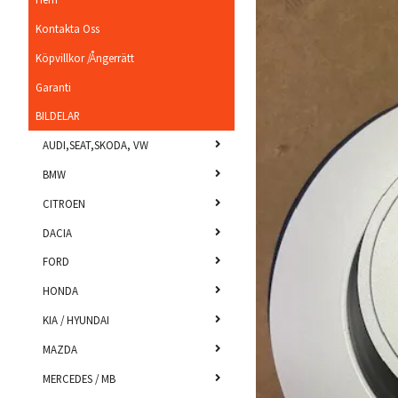
Kontakta Oss
Köpvillkor /Ångerrätt
Garanti
BILDELAR
AUDI,SEAT,SKODA, VW
BMW
CITROEN
DACIA
FORD
HONDA
KIA / HYUNDAI
MAZDA
MERCEDES / MB