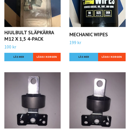
HJULBULT SLÄPKÄRRA
MECHANIC WIPES
M12 X 1,5 4-PACK
199 kr
100 kr
LÄS MER
LÄS MER