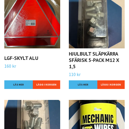
HJULBULT SLÄPKÄRRA
LGF-SKYLT ALU
SFÄRISK 5-PACK M12 X
160 kr
1,5
110 kr
LÄS MER
LÄS MER