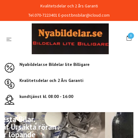
Kvalitetsdelar och 2 års Garanti
Tel.070-7223401 E-post:
bnsbilar@icloud.com
0
Nyabildelar.se Bildelar lite Billigare
Kvalitetsdelar och 2 Års Garanti
kundtjänst kl. 08:00 - 16:00
Kvalitets delar Ring så hjälper vi
Dig. Ursäkta röran Uppbyggnad
pågår men det går att handla som