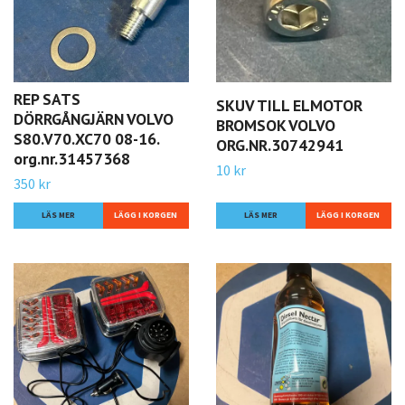
REP SATS
SKUV TILL ELMOTOR
DÖRRGÅNGJÄRN VOLVO
BROMSOK VOLVO
S80.V70.XC70 08-16.
ORG.NR.30742941
org.nr.31457368
10 kr
350 kr
LÄS MER
LÄS MER