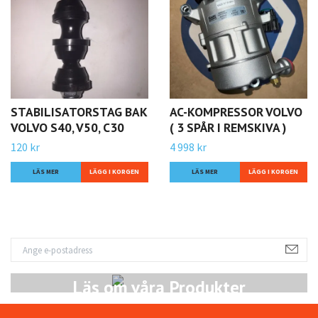
STABILISATORSTAG BAK
AC-KOMPRESSOR VOLVO
VOLVO S40, V50, C30
( 3 SPÅR I REMSKIVA )
120 kr
4 998 kr
LÄS MER
LÄS MER
Läs om våra Produkter