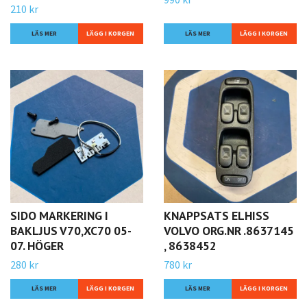
210 kr
LÄS MER
LÄS MER
SIDO MARKERING I
KNAPPSATS ELHISS
BAKLJUS V70,XC70 05-
VOLVO ORG.NR .8637145
07. HÖGER
, 8638452
280 kr
780 kr
LÄS MER
LÄS MER