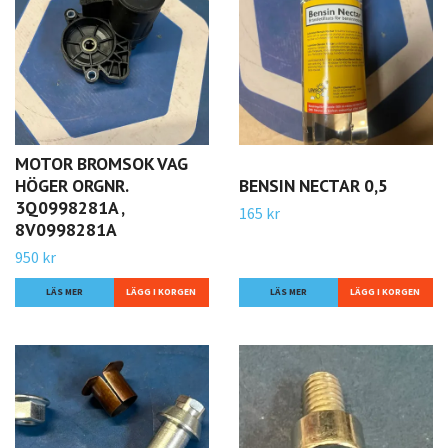
MOTOR BROMSOK VAG
HÖGER ORGNR.
BENSIN NECTAR 0,5
3Q0998281A ,
165 kr
8V0998281A
950 kr
LÄS MER
LÄS MER