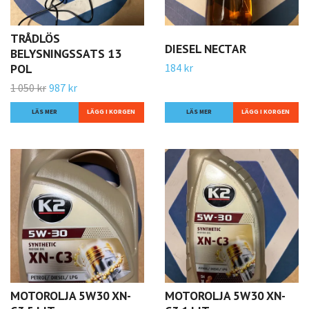
TRÅDLÖS
DIESEL NECTAR
BELYSNINGSSATS 13
184 kr
POL
1 050 kr
987 kr
LÄS MER
LÄS MER
MOTOROLJA 5W30 XN-
MOTOROLJA 5W30 XN-