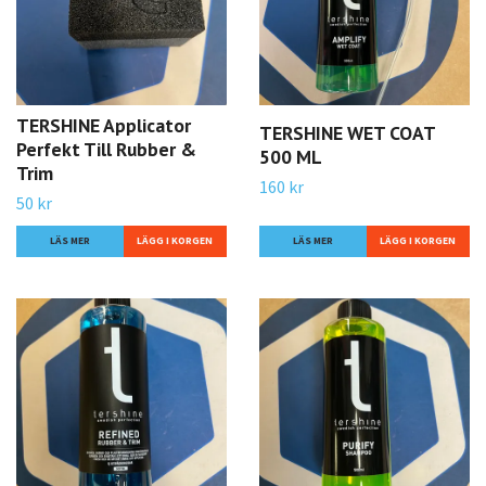
TERSHINE Applicator
TERSHINE WET COAT
Perfekt Till Rubber &
500 ML
Trim
160 kr
50 kr
LÄS MER
LÄS MER