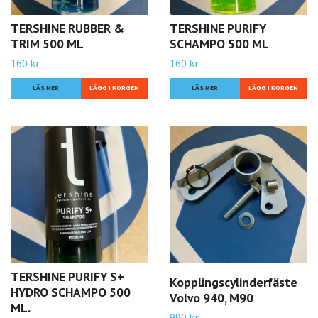
TERSHINE RUBBER &
TERSHINE PURIFY
TRIM 500 ML
SCHAMPO 500 ML
160 kr
160 kr
LÄS MER
LÄS MER
TERSHINE PURIFY S+
Kopplingscylinderfäste
HYDRO SCHAMPO 500
Volvo 940, M90
ML.
990 kr