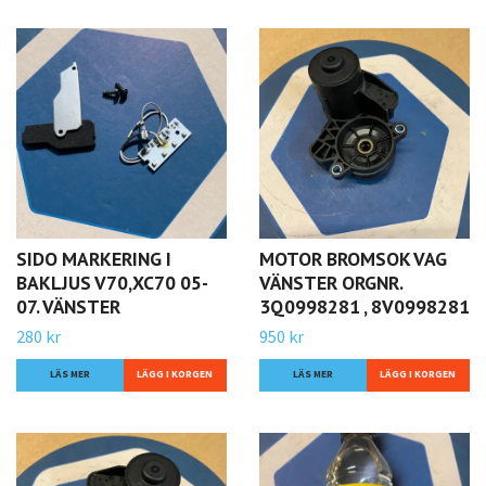
SIDO MARKERING I
MOTOR BROMSOK VAG
BAKLJUS V70,XC70 05-
VÄNSTER ORGNR.
07. VÄNSTER
3Q0998281 , 8V0998281
280 kr
950 kr
LÄS MER
LÄS MER