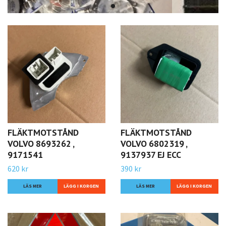
vanligt
FLÄKTMOTSTÅND
FLÄKTMOTSTÅND
VOLVO 8693262 ,
VOLVO 6802319 ,
9171541
9137937 EJ ECC
620 kr
390 kr
LÄS MER
LÄS MER