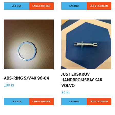
LÄS MER
LÄS MER
JUSTERSKRUV
ABS-RING S/V40 96-04
HANDBROMSBACKAR
180 kr
VOLVO
80 kr
LÄS MER
LÄS MER