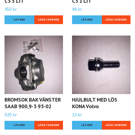
C3 5 LIT
C3 1 LIT
450 kr
98 kr
LÄS MER
LÄS MER
BROMSOK BAK VÄNSTER
HJULBULT MED LÖS
SAAB 900,9-3 93-02
KONA Volvo
920 kr
23 kr
LÄS MER
LÄS MER