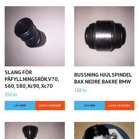
SLANG FÖR
BUSSNING HJULSPINDEL
PÅFYLLNINGSRÖR.V70,
BAK NEDRE BAKRE BMW
S60, S80, Xc90, Xc70
168 kr
250 kr
LÄS MER
LÄS MER