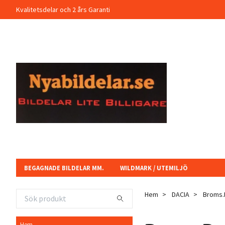
Kvalitetsdelar och 2 års Garanti
BEGAGNADE BILDELAR MM.
WILDMARK / UTEMILJÖ
Hem
DACIA
Broms.
Hem