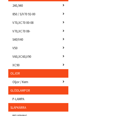
240,940
850 / S/V70 92-00
V70,XC70 00-08
V70,XC70 08-
S40/V40
V50
V60,XC60,V90
XC90
OLJOR
Oljor / Kem
GLÖDLAMPOR
P-LAMPA
SLÄPKÄRRA
BELYSNING