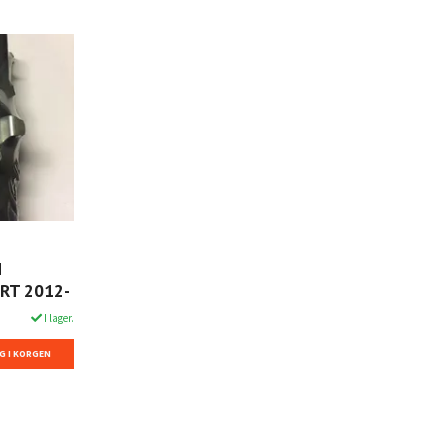
M
RT 2012-
I lager.