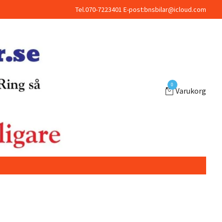
Tel.070-7223401 E-post:
bnsbilar@icloud.com
0
Varukorg