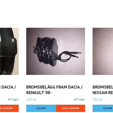
DACIA /
BROMSBELÄGG FRAM DACIA /
BROMSBEL
RENAULT 98-
NISSAN R
320 kr
350 kr
I lager.
I lager.
LÄS MER
LÄS MER