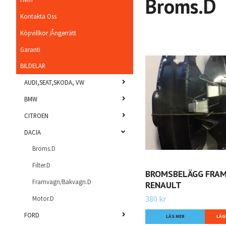
Broms.D
Kontakta Oss
Köpvillkor /Ångerrätt
Garanti
BILDELAR
AUDI,SEAT,SKODA, VW
BMW
CITROEN
DACIA
Broms.D
Filter.D
BROMSBELÄGG FRAM 
Framvagn/Bakvagn.D
RENAULT
380 kr
Motor.D
FORD
LÄS MER