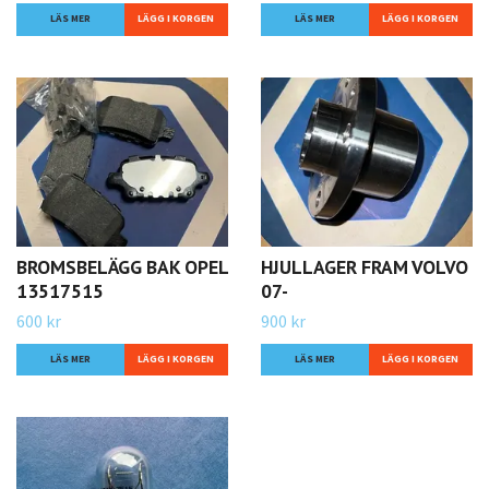
LÄS MER
LÄS MER
BROMSBELÄGG BAK OPEL
HJULLAGER FRAM VOLVO
13517515
07-
600 kr
900 kr
LÄS MER
LÄS MER