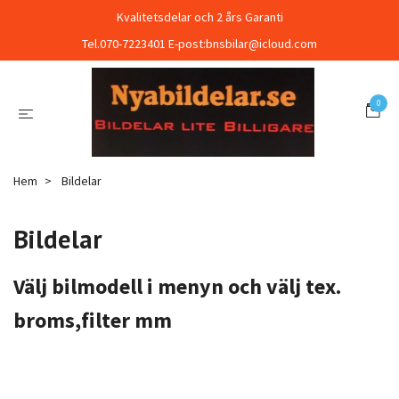
Kvalitetsdelar och 2 års Garanti
Tel.070-7223401 E-post:
bnsbilar@icloud.com
0
Hem
Bildelar
Bildelar
Välj bilmodell i menyn och välj tex.
broms,filter mm