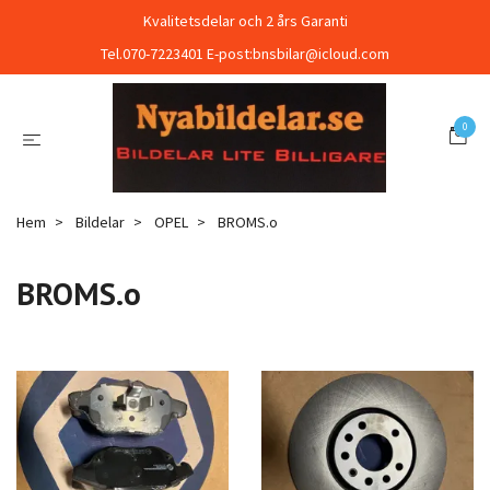
Kvalitetsdelar och 2 års Garanti
Tel.070-7223401 E-post:
bnsbilar@icloud.com
0
Hem
Bildelar
OPEL
BROMS.o
BROMS.o