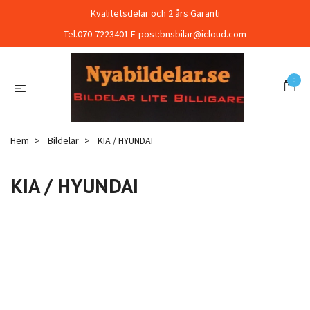
Kvalitetsdelar och 2 års Garanti
Tel.070-7223401 E-post:
bnsbilar@icloud.com
0
Hem
Bildelar
KIA / HYUNDAI
KIA / HYUNDAI