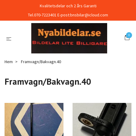
Kvalitetsdelar och 2 års Garanti
Tel.070-7223401 E-post:
bnsbilar@icloud.com
0
Hem
Framvagn/Bakvagn.40
Framvagn/Bakvagn.40