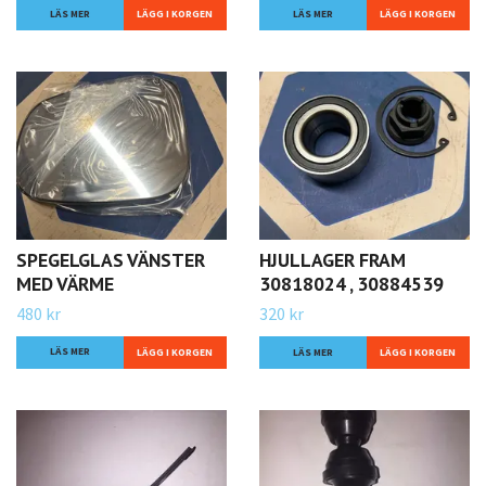
LÄS MER
LÄS MER
SPEGELGLAS VÄNSTER
HJULLAGER FRAM
MED VÄRME
30818024 , 30884539
480 kr
320 kr
LÄS MER
LÄS MER