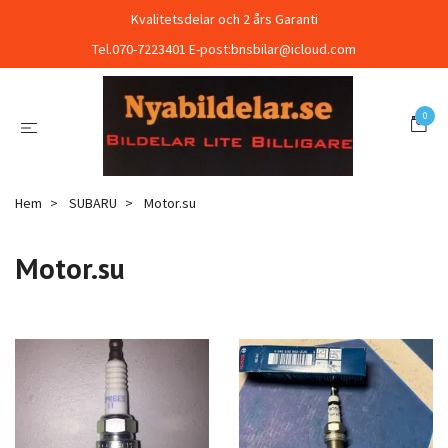
Kvalitetsdelar och 2 års Garanti
Tel.070-7223401 E-post:
bnsbilar@icloud.com
0
Hem
SUBARU
Motor.su
Motor.su