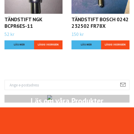
TÄNDSTIFT NGK
TÄNDSTIFT BOSCH 0242
BCPR6ES-11
232502 FR78X
52 kr
150 kr
LÄS MER
LÄS MER
Läs om våra Produkter