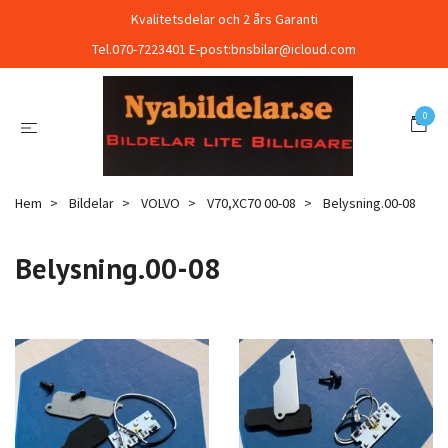
Kvalitetsdelar och 2 års Garanti
Tel.070-7223401 E-post:
bnsbilar@icloud.com
0
Hem
Bildelar
VOLVO
V70,XC70 00-08
Belysning.00-08
Belysning.00-08