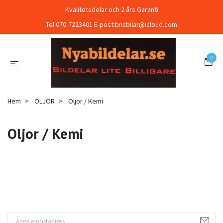
Kvalitetsdelar och 2 års Garanti
Tel.070-7223401 E-post:
bnsbilar@icloud.com
0
Hem
OLJOR
Oljor / Kemi
Oljor / Kemi