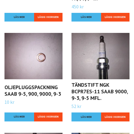
450 kr
LÄS MER
LÄS MER
TÄNDSTIFT NGK
OLJEPLUGGSPACKNING
BCPR7ES-11 SAAB 9000,
SAAB 9-5, 900, 9000, 9-3
9-3, 9-5 MFL.
10 kr
52 kr
LÄS MER
LÄS MER