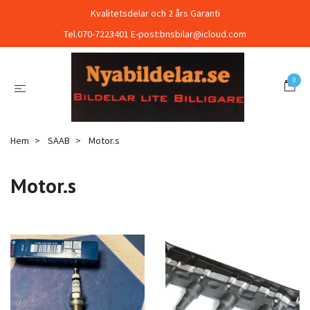
Kvalitetsdelar och 2 års Garanti
Tel.070-7223401 E-post:
bnsbilar@icloud.com
0
Hem
SAAB
Motor.s
Motor.s