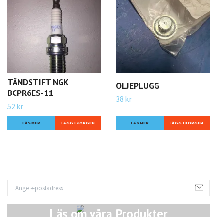
TÄNDSTIFT NGK
OLJEPLUGG
BCPR6ES-11
38 kr
52 kr
LÄS MER
LÄS MER
Läs om våra Produkter