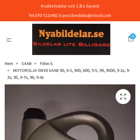
Kvalitetsdelar och 2 års Garanti
Tel.070-7223401 E-post:
bnsbilar@icloud.com
0
Hem
SAAB
Filter.S
MOTOROLJA 5W30 SAAB 90, 9-3, 900, 600, 9-5, 99, 9000, 9-2x, 9-
3x, 95, 9-7x, 96, 9-4x