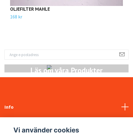
OLJEFILTER MAHLE
B
168 kr
2
Läs om våra Produkter
Info
Kundtjänst
Vi använder cookies