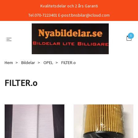
Kvalitetsdelar och 2 års Garanti
Tel.070-7223401 E-post:
bnsbilar@icloud.com
0
Hem
Bildelar
OPEL
FILTER.o
FILTER.o