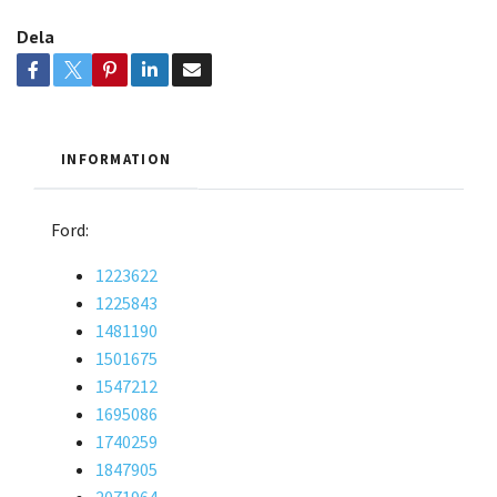
Dela
INFORMATION
Ford:
1223622
1225843
1481190
1501675
1547212
1695086
1740259
1847905
2071964