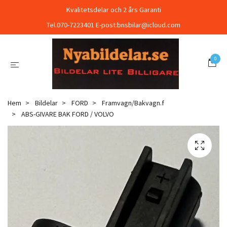
Kvalitetsdelar och 2 års Garanti
Tel.070-7223401 E-post:
bnsbilar@icloud.com
0
Hem
Bildelar
FORD
Framvagn/Bakvagn.f
ABS-GIVARE BAK FORD / VOLVO