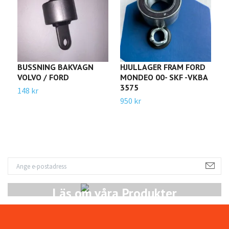
BUSSNING BAKVAGN
HJULLAGER FRAM FORD
S
VOLVO / FORD
MONDEO 00- SKF -VKBA
B
3575
148 kr
2
950 kr
Läs om våra Produkter