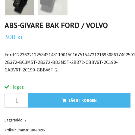
ABS-GIVARE BAK FORD / VOLVO
300 kr
Ford:1223622122584314811901501675154721216950861740259
2B372-BC3M5T-2B372-BD3M5T-2B372-CBBV6T-2C190-
GABV6T-2C190-GBBV6T-2
I lager.
LÄGG I KORGEN
Lagersaldo:
2
Artikelnummer:
28436895