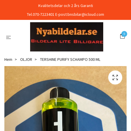
Kvalitetsdelar och 2 års Garanti
Tel.070-7223401 E-post:
bnsbilar@icloud.com
0
Hem
OLJOR
TERSHINE PURIFY SCHAMPO 500 ML