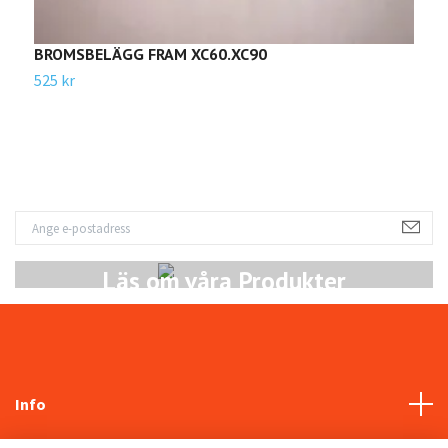
BROMSBELÄGG FRAM XC60.XC90
B
2
525 kr
3
Läs om våra Produkter
Info