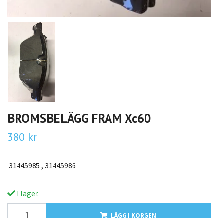
BROMSBELÄGG FRAM Xc60
380 kr
31445985 , 31445986
I lager.
LÄGG I KORGEN