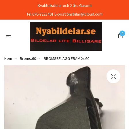
Kvalitetsdelar och 2 års Garanti
Tel.070-7223401 E-post:
bnsbilar@icloud.com
0
Hem
Broms.60
BROMSBELÄGG FRAM Xc60