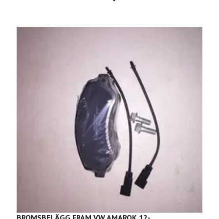
BROMSBELÄGG FRAM VW AMAROK 12-
B