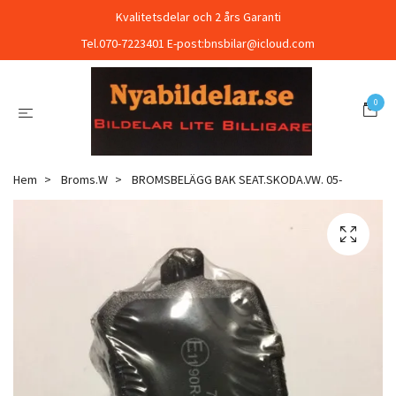
Kvalitetsdelar och 2 års Garanti
Tel.070-7223401 E-post:
bnsbilar@icloud.com
0
Hem
Broms.W
BROMSBELÄGG BAK SEAT.SKODA.VW. 05-