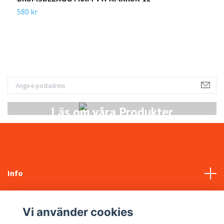
580 kr
3
Läs om våra Produkter
Info
Kundtjänst
Vi använder cookies