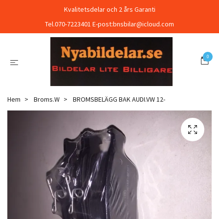
Kvalitetsdelar och 2 års Garanti
Tel.070-7223401 E-post:
bnsbilar@icloud.com
0
Hem
Broms.W
BROMSBELÄGG BAK AUDI.VW 12-