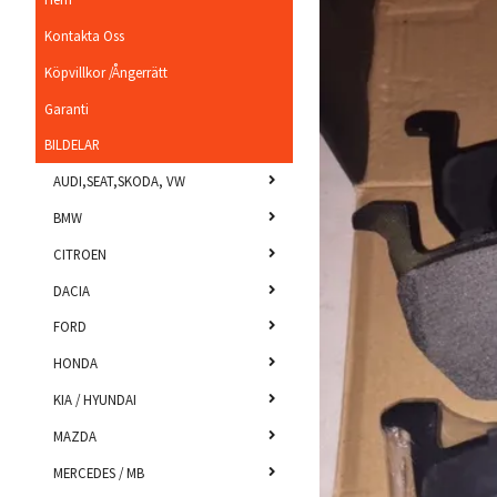
Kontakta Oss
Köpvillkor /Ångerrätt
Garanti
BILDELAR
AUDI,SEAT,SKODA, VW
BMW
CITROEN
DACIA
FORD
HONDA
KIA / HYUNDAI
MAZDA
MERCEDES / MB