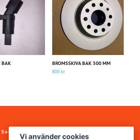
E BAK
BROMSSKIVA BAK 300 MM
MOT
ORG
800 kr
8V0
950 
Sociala medier
Vi använder cookies