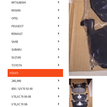
MITSUBISHI
NISSAN
OPEL
PEUGEOT
RENAULT
SAAB
SUBARU
SUZUKI
TOYOTA
VOLVO
240,940
850 / S/V70 92-00
V70,XC70 00-08
V70,XC70 08-