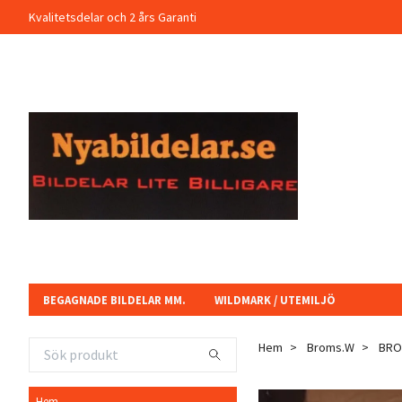
Kvalitetsdelar och 2 års Garanti
BEGAGNADE BILDELAR MM.
WILDMARK / UTEMILJÖ
Hem
Broms.W
BROM
Hem