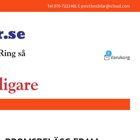
Tel.070-7223401 E-post:
bnsbilar@icloud.com
0
Varukorg