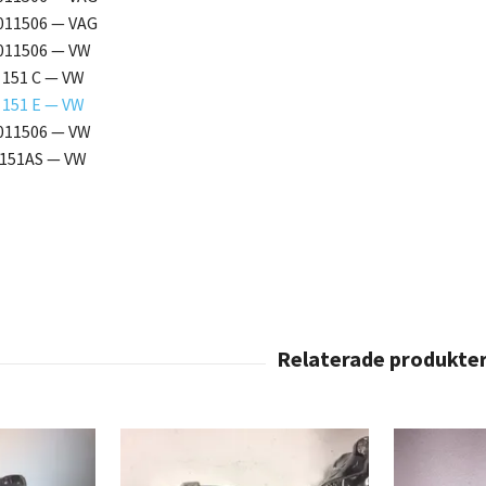
011506 — VAG
011506 — VW
 151 C — VW
 151 E — VW
011506 — VW
151AS — VW