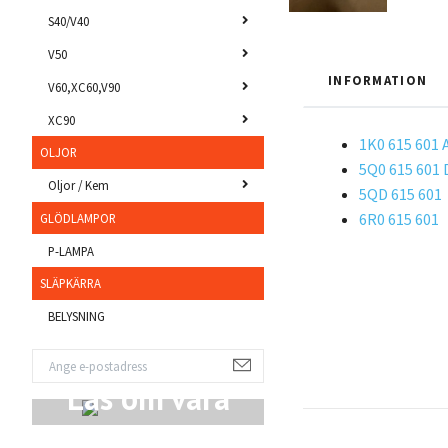
S40/V40
V50
INFORMATION
V60,XC60,V90
XC90
1K0 615 601 
OLJOR
5Q0 615 601 
Oljor / Kem
5QD 615 601
6R0 615 601
GLÖDLAMPOR
P-LAMPA
SLÄPKÄRRA
BELYSNING
Läs om våra
Produkter