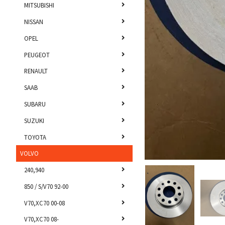
MITSUBISHI
NISSAN
OPEL
PEUGEOT
RENAULT
SAAB
SUBARU
SUZUKI
TOYOTA
VOLVO
240,940
850 / S/V70 92-00
V70,XC70 00-08
V70,XC70 08-