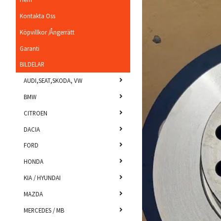
Kontakta Oss
Köpvillkor /Ångerrätt
Garanti
BILDELAR
AUDI,SEAT,SKODA, VW
BMW
CITROEN
DACIA
FORD
HONDA
KIA / HYUNDAI
MAZDA
MERCEDES / MB