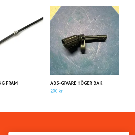
NG FRAM
ABS-GIVARE HÖGER BAK
BRO
200 kr
410 