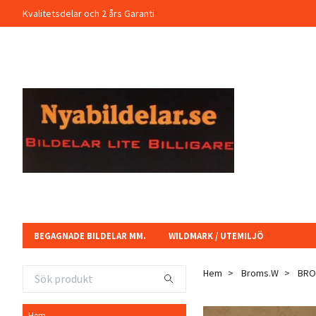
Kvalitetsdelar och 2 års Garanti
BEGAGNADE BILDELAR MM.
WILDMARK / UTEMILJÖ
Hem
Broms.W
BROM
Hem