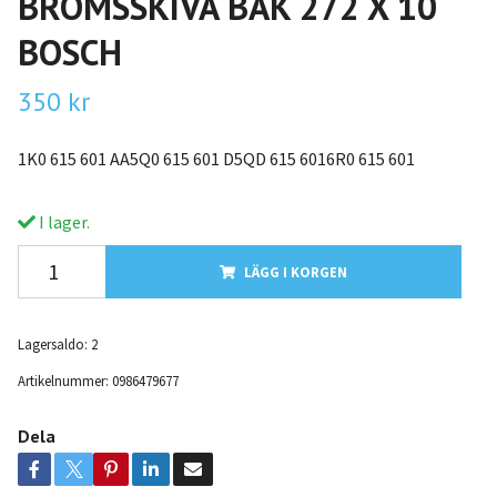
BROMSSKIVA BAK 272 X 10
BOSCH
350 kr
1K0 615 601 AA5Q0 615 601 D5QD 615 6016R0 615 601
I lager.
LÄGG I KORGEN
Lagersaldo:
2
Artikelnummer:
0986479677
Dela