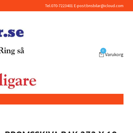
Tel.070-7223401 E-post:
bnsbilar@icloud.com
0
Varukorg