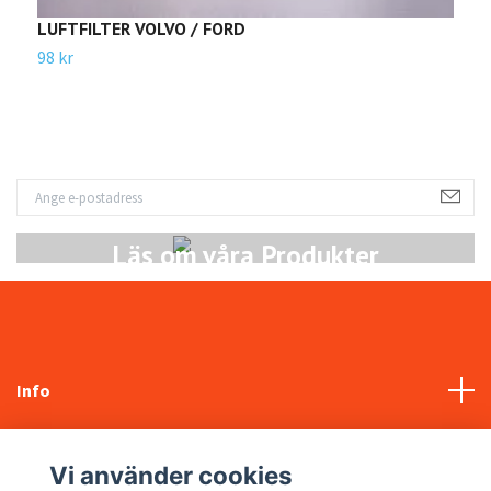
LUFTFILTER VOLVO / FORD
O
98 kr
1
Läs om våra Produkter
Info
Kundtjänst
Vi använder cookies