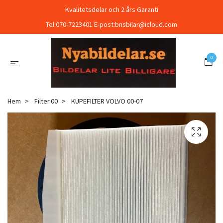
Kvalitetsdelar och 2 års Garanti
Tel.070-7223401 E-post:
bnsbilar@icloud.com
0
Hem
Filter.00
KUPEFILTER VOLVO 00-07