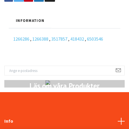
INFORMATION
1266286
,
1266388
,
3517857
,
418432
,
6503546
Läs om våra Produkter
Info