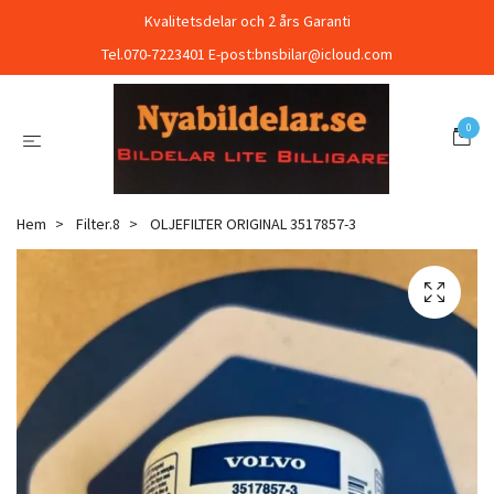
Kvalitetsdelar och 2 års Garanti
Tel.070-7223401 E-post:
bnsbilar@icloud.com
0
Hem
Filter.8
OLJEFILTER ORIGINAL 3517857-3