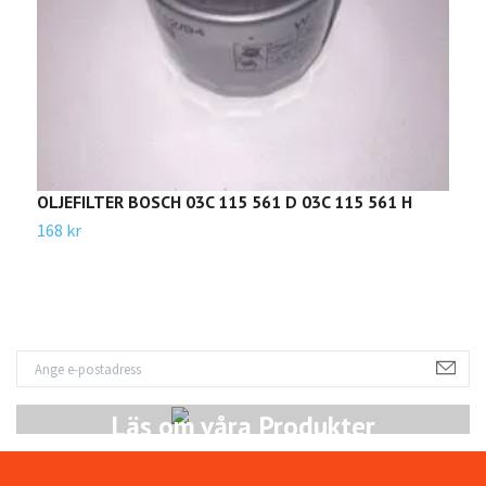
OLJEFILTER BOSCH 03C 115 561 D 03C 115 561 H
K
168 kr
1
Läs om våra Produkter