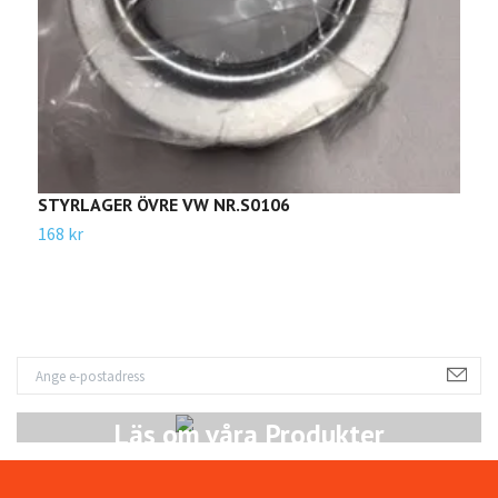
STYRLAGER ÖVRE VW NR.S0106
D
168 kr
2
Läs om våra Produkter