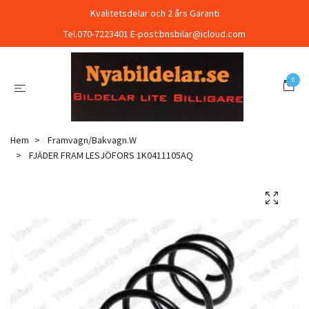
Kvalitetsdelar och 2 års Garanti
Tel.070-7223401 E-post:
bnsbilar@icloud.com
0
Hem
Framvagn/Bakvagn.W
FJÄDER FRAM LESJÖFORS 1K0411105AQ