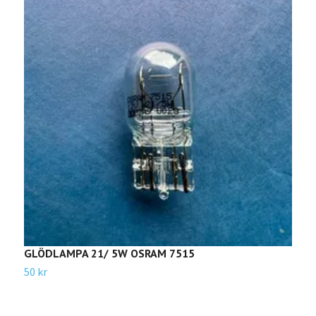
GLÖDLAMPA 21/ 5W OSRAM 7515
G
50 kr
8