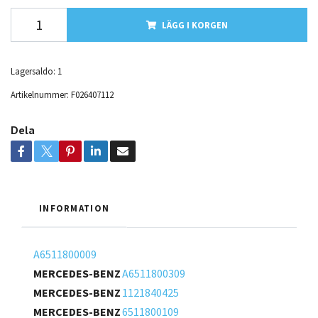
LÄGG I KORGEN
Lagersaldo:
1
Artikelnummer:
F026407112
Dela
INFORMATION
A6511800009
MERCEDES-BENZ
A6511800309
MERCEDES-BENZ
1121840425
MERCEDES-BENZ
6511800109