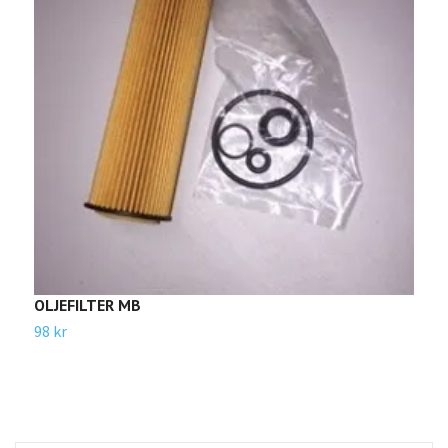
OLJEFILTER MB
O
98 kr
8