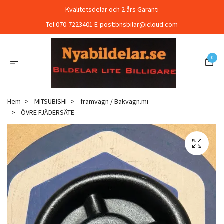
Kvalitetsdelar och 2 års Garanti
Tel.070-7223401 E-post:
bnsbilar@icloud.com
0
Hem
MITSUBISHI
framvagn / Bakvagn.mi
ÖVRE FJÄDERSÄTE