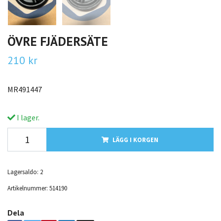
ÖVRE FJÄDERSÄTE
210 kr
MR491447
I lager.
LÄGG I KORGEN
Lagersaldo:
2
Artikelnummer:
514190
Dela