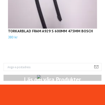
TORKARBLAD FRAM A929 S 600MM 475MM BOSCH
T
380 kr
4
Läs om våra Produkter