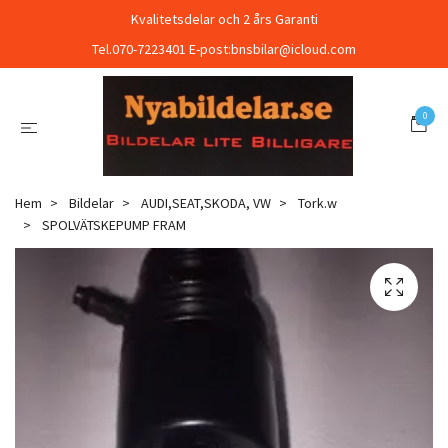
Kvalitetsdelar och 2 års Garanti
Tel.070-7223401 E-post:
bnsbilar@icloud.com
0
Hem
Bildelar
AUDI,SEAT,SKODA, VW
Tork.w
SPOLVÄTSKEPUMP FRAM