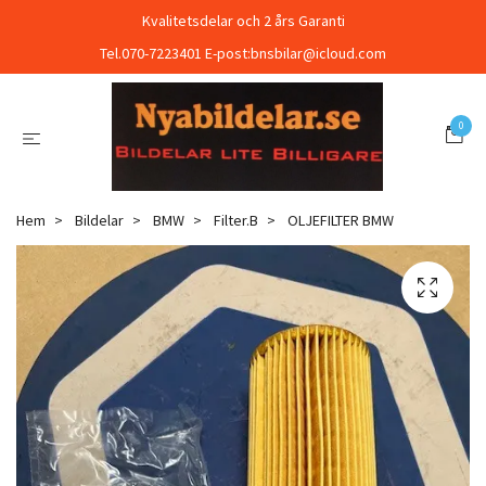
Kvalitetsdelar och 2 års Garanti
Tel.070-7223401 E-post:
bnsbilar@icloud.com
0
Hem
Bildelar
BMW
Filter.B
OLJEFILTER BMW