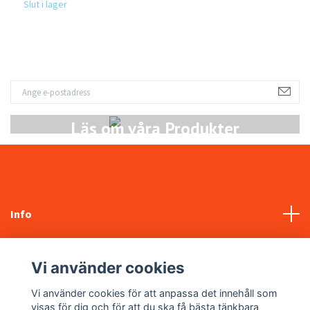
Slut i lager
Sl
Läs om våra Produkter
Info
Kundtjänst
Vi använder cookies
Sociala medier
Vi använder cookies för att anpassa det innehåll som
visas för dig och för att du ska få bästa tänkbara