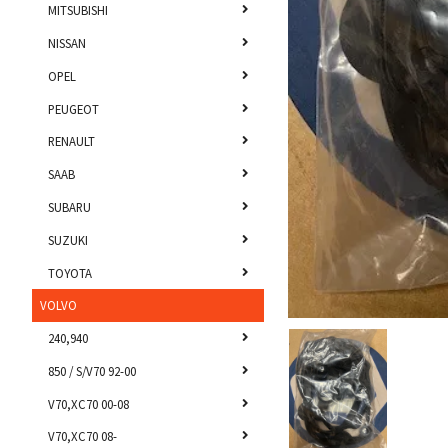
MITSUBISHI
NISSAN
OPEL
PEUGEOT
RENAULT
SAAB
SUBARU
SUZUKI
TOYOTA
VOLVO
240,940
850 / S/V70 92-00
V70,XC70 00-08
V70,XC70 08-