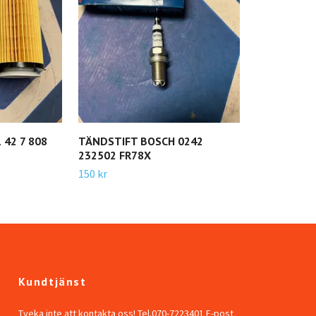
 42 7 808
TÄNDSTIFT BOSCH 0242
232502 FR78X
150 kr
Kundtjänst
Tveka inte att kontakta oss! Tel.070-7223401 E-post