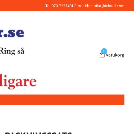
Tel.070-7223401 E-post:
bnsbilar@icloud.com
0
Varukorg