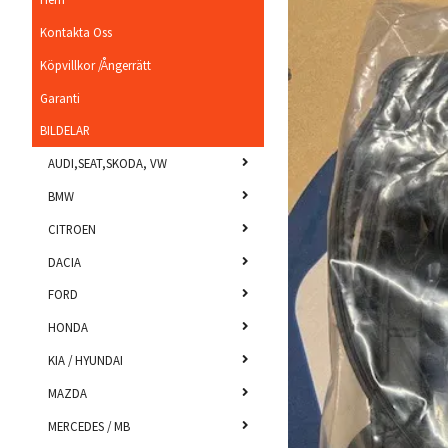
Kontakta Oss
Köpvillkor /Ångerrätt
Garanti
BILDELAR
AUDI,SEAT,SKODA, VW
BMW
CITROEN
DACIA
FORD
HONDA
KIA / HYUNDAI
MAZDA
MERCEDES / MB