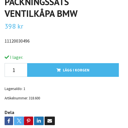
PACKNINGSSATS
VENTILKÅPA BMW
398 kr
11120030496
I lager.
LÄGG I KORGEN
Lagersaldo:
1
Artikelnummer:
318.600
Dela