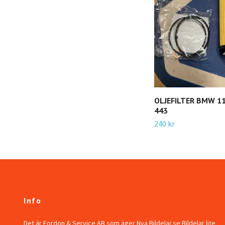
OLJEFILTER BMW 11
443
240 kr
Info
Det är Fordon & Service AB som äger Nya Bildelar.se Bildelar lite