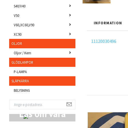
S40/V40
V50
INFORMATION
V60,XC60,V90
XC90
11120030496
OLJOR
Oljor / Kem
GLÖDLAMPOR
P-LAMPA
SLÄPKÄRRA
BELYSNING
Läs om våra
Produkter