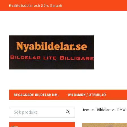
Kvalitetsdelar och 2 års Garanti
BEGAGNADE BILDELAR MM.
WILDMARK / UTEMILJÖ
Hem
Bildelar
BMW
Hem