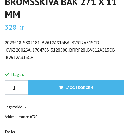
BROMSSKIVA BAK 271 X 11
MM
328 kr
2023618 .5302181 .BV612A315BA .BV612A315CD
.CV6Z2C026A .1704765 .5128588 .BRRF28 .BV612A315CB
.BV612A315CF
I lager.
LÄGG I KORGEN
Lagersaldo:
2
Artikelnummer:
0740
Dela