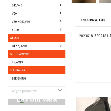
S40/V40
V50
INFORMATION
V60,XC60,V90
XC90
2023618 .5302181 
OLJOR
Oljor / Kem
GLÖDLAMPOR
P-LAMPA
SLÄPKÄRRA
BELYSNING
Läs om våra
Produkter