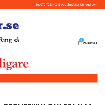
Tel.070-7223401 E-post:
bnsbilar@icloud.com
0
Varukorg