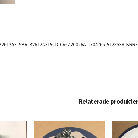
.BV612A315BA .BV612A315CD .CV6Z2C026A .1704765 .5128588 .BRR