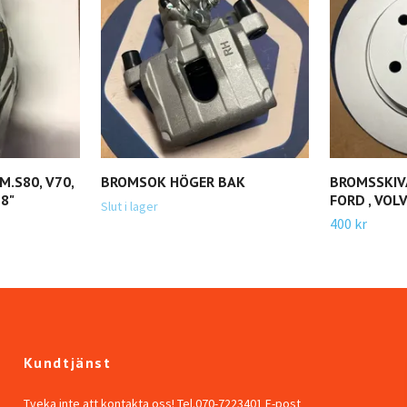
.S80, V70,
BROMSOK HÖGER BAK
BROMSSKIV
18"
FORD , VOL
Slut i lager
400 kr
Kundtjänst
Tveka inte att kontakta oss! Tel.070-7223401 E-post