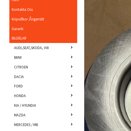
Kontakta Oss
Köpvillkor /Ångerrätt
Garanti
BILDELAR
AUDI,SEAT,SKODA, VW
BMW
CITROEN
DACIA
FORD
HONDA
KIA / HYUNDAI
MAZDA
MERCEDES / MB