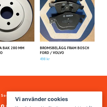
A BAK 280 MM
BROMSBELÄGG FRAM BOSCH
BRO
VO
FORD / VOLVO
FOR
498 kr
494 
Sociala medier
Vi använder cookies
Facebook