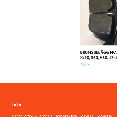
BROMSBELÄGG FRAM
Xc70, S60, V60. 17-
420 kr
Info
Det är Fordon & Service AB som äger Nya Bildelar.se Bildelar lite