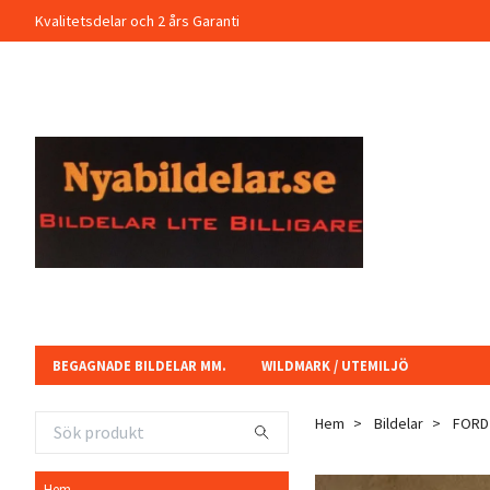
Kvalitetsdelar och 2 års Garanti
BEGAGNADE BILDELAR MM.
WILDMARK / UTEMILJÖ
Hem
Bildelar
FORD
Hem