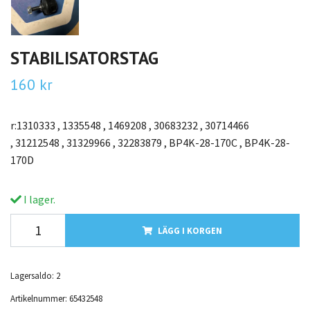
STABILISATORSTAG
160 kr
r:1310333 , 1335548 , 1469208 , 30683232 , 30714466
, 31212548 , 31329966 , 32283879 , BP4K-28-170C , BP4K-28-
170D
I lager.
LÄGG I KORGEN
Lagersaldo:
2
Artikelnummer:
65432548