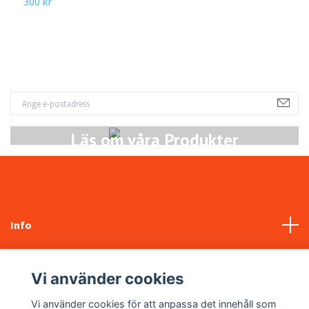
300 kr
3
Läs om våra Produkter
Info
Kundtjänst
Vi använder cookies
Sociala medier
Vi använder cookies för att anpassa det innehåll som