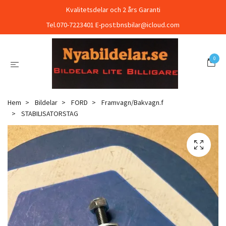
Kvalitetsdelar och 2 års Garanti
Tel.070-7223401 E-post:
bnsbilar@icloud.com
0
Hem
Bildelar
FORD
Framvagn/Bakvagn.f
STABILISATORSTAG