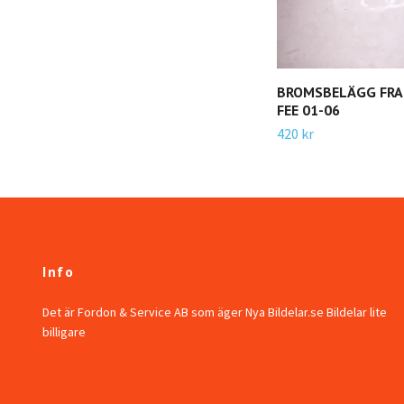
BROMSBELÄGG FRA
FEE 01-06
420 kr
Info
Det är Fordon & Service AB som äger Nya Bildelar.se Bildelar lite
billigare