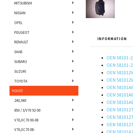
MITSUBISHI
NISSAN
OPEL
PEUGEOT
INFORMATION
RENAULT
SAAB
OEN 58101-
SUBARU
OEN 58101-
SUZUKI
OEN 581012
OEN 581012
TOYOTA
OEN 58101A
VOLVO
OEN 58101A
240,940
OEN 58101A
OEN 581012T
850 / S/V70 92-00
OEN 581012T
V70,XC70 00-08
OEN 581012T
V70,XC70 08-
OEN 58101A2