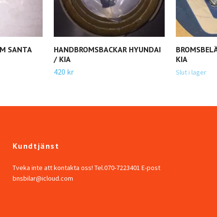
M SANTA
HANDBROMSBACKAR HYUNDAI
BROMSBELÄ
/ KIA
KIA
420 kr
Slut i lager
Kundtjänst
Tveka inte att kontakta oss! Tel.070-7223401 E-post
bnsbilar@icloud.com