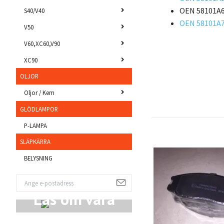
OEN 58101A6
S40/V40
OEN 58101A7
V50
V60,XC60,V90
XC90
OLJOR
Oljor / Kem
GLÖDLAMPOR
P-LAMPA
SLÄPKÄRRA
BELYSNING
Läs om våra
Produkter