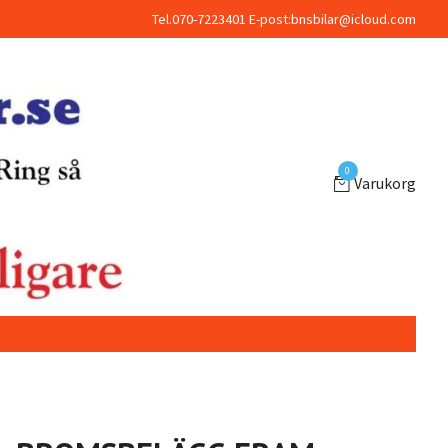
Tel.070-7223401 E-post:
bnsbilar@icloud.com
0
Varukorg