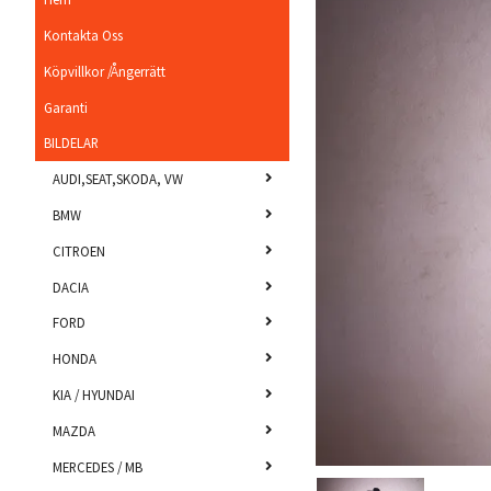
Kontakta Oss
Köpvillkor /Ångerrätt
Garanti
BILDELAR
AUDI,SEAT,SKODA, VW
BMW
CITROEN
DACIA
FORD
HONDA
KIA / HYUNDAI
MAZDA
MERCEDES / MB