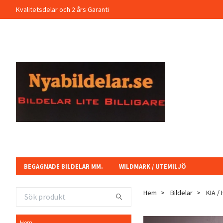
Kvalitetsdelar och 2 års Garanti
BEGAGNADE BILDELAR MM.
WILDMARK / UTEMILJÖ
Hem
Bildelar
KIA /
Hem