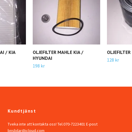
I / KIA
OLJEFILTER MAHLE KIA /
OLJEFILTE
HYUNDAI
128 kr
198 kr
Kundtjänst
Tveka inte att kontakta oss! Tel.070-7223401 E-post
bnsbilar@icloud.com