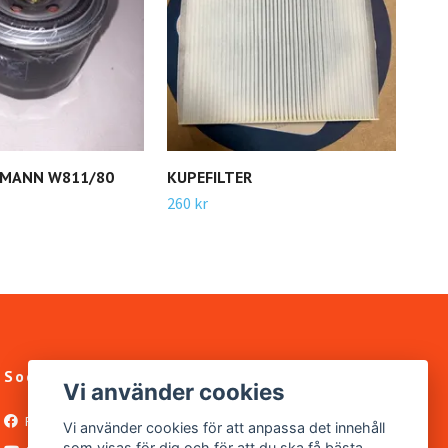
R MANN W811/80
KUPEFILTER
BRÄ
260 kr
220 
Sociala medier
Vi använder cookies
Facebook
Vi använder cookies för att anpassa det innehåll
som visas för dig och för att du ska få bästa