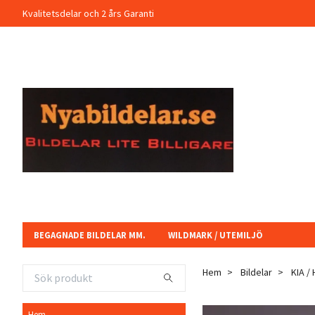
Kvalitetsdelar och 2 års Garanti
BEGAGNADE BILDELAR MM.
WILDMARK / UTEMILJÖ
Hem
Bildelar
KIA /
Hem