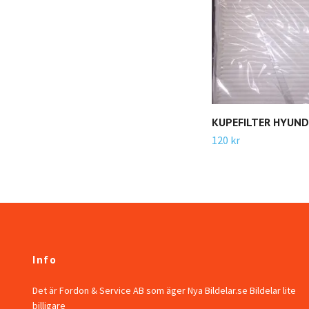
KUPEFILTER HYUNDA
120 kr
Info
Det är Fordon & Service AB som äger Nya Bildelar.se Bildelar lite
billigare