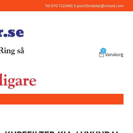
Tel.070-7223401 E-post:
bnsbilar@icloud.com
0
Varukorg