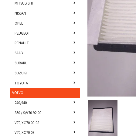
MITSUBISHI
NISSAN
OPEL
PEUGEOT
RENAULT
SAAB
SUBARU
SUZUKI
TOYOTA
VOLVO
240,940
850 / S/V70 92-00
V70,XC70 00-08
V70,XC70 08-