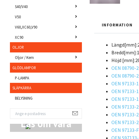
S40/V40
V50
INFORMATION
V60,XC60,V90
XC90
Längd[mm]:
OLJOR
Bredd[mm]:
Oljor / Kem
Höjd [mm]:
2
OEN 08790-
GLÖDLAMPOR
OEN 08790-
P-LAMPA
OEN 97133-
SLÄPKÄRRA
OEN 97133-
BELYSNING
OEN 97133-
OEN 97133-
OEN 97133-
Läs om våra
OEN 97133-
OEN 97133-F
Produkter
OEN S97133