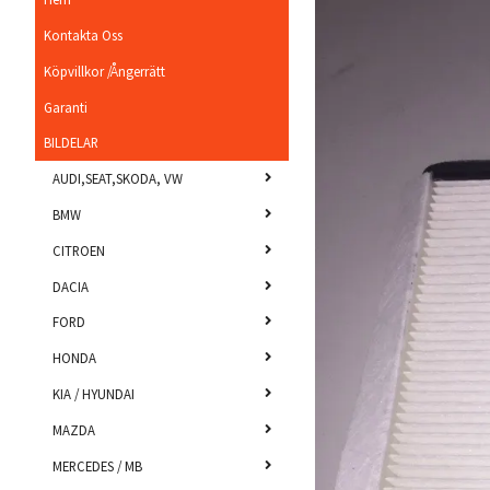
Kontakta Oss
Köpvillkor /Ångerrätt
Garanti
BILDELAR
AUDI,SEAT,SKODA, VW
BMW
CITROEN
DACIA
FORD
HONDA
KIA / HYUNDAI
MAZDA
MERCEDES / MB