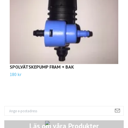
SPOLVÄTSKEPUMP FRAM + BAK
B
180 kr
2
Läs om våra Produkter