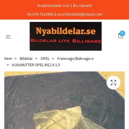
Kvalitetsdelar och 2 års Garanti
Tel.070-7223401 E-post:
bnsbilar@icloud.com
0
Hem
Bildelar
OPEL
Framvagn/Bakvagn.o
HJULMUTTER OPEL M12 X 1.5