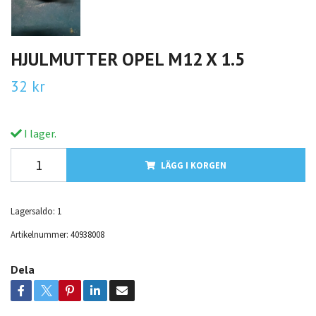
HJULMUTTER OPEL M12 X 1.5
32 kr
I lager.
LÄGG I KORGEN
Lagersaldo:
1
Artikelnummer:
40938008
Dela