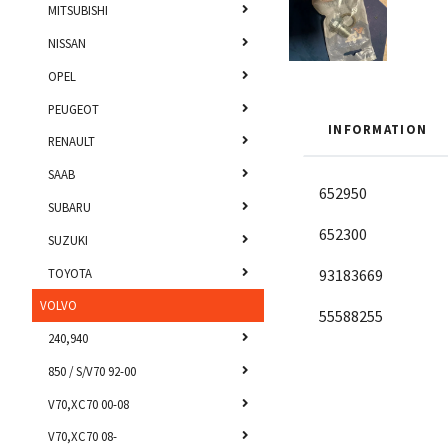
MITSUBISHI
NISSAN
OPEL
PEUGEOT
INFORMATION
RENAULT
SAAB
652950
SUBARU
652300
SUZUKI
TOYOTA
93183669
VOLVO
55588255
240,940
850 / S/V70 92-00
V70,XC70 00-08
V70,XC70 08-