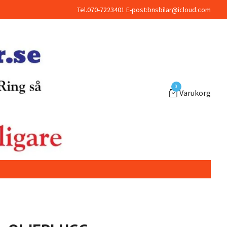
Tel.070-7223401 E-post:
bnsbilar@icloud.com
0
Varukorg