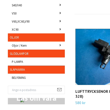
S40/V40
V50
V60,XC60,V90
XC90
OLJOR
Oljor / Kem
GLÖDLAMPOR
P-LAMPA
SLÄPKÄRRA
BELYSNING
LUFTTRYCKSENOR I
Läs om våra
328)
580 kr
Produkter