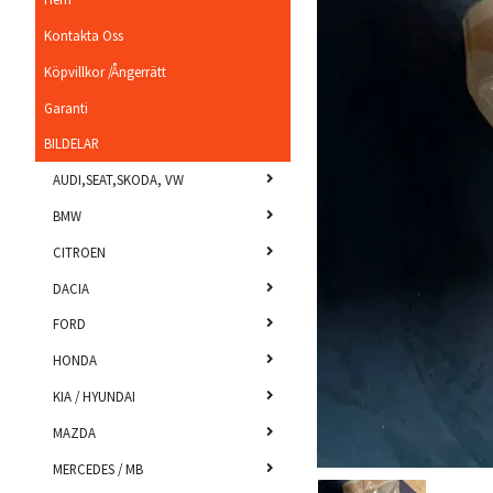
Kontakta Oss
Köpvillkor /Ångerrätt
Garanti
BILDELAR
AUDI,SEAT,SKODA, VW
BMW
CITROEN
DACIA
FORD
HONDA
KIA / HYUNDAI
MAZDA
MERCEDES / MB