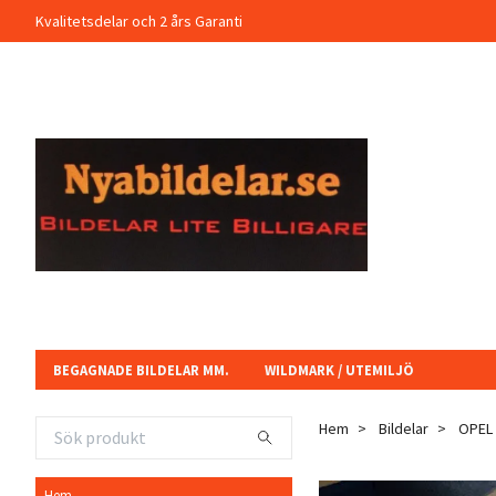
Kvalitetsdelar och 2 års Garanti
BEGAGNADE BILDELAR MM.
WILDMARK / UTEMILJÖ
Hem
Bildelar
OPEL
Hem