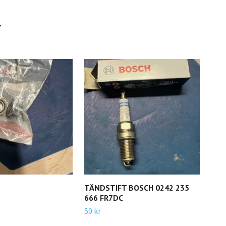
TÄNDSTIFT BOSCH 0242 235
REL
666 FR7DC
007
50 kr
100 