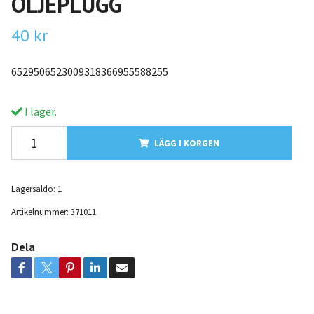
OLJEPLUGG
40 kr
6529506523009318366955588255
I lager.
LÄGG I KORGEN
Lagersaldo:
1
Artikelnummer:
371011
Dela