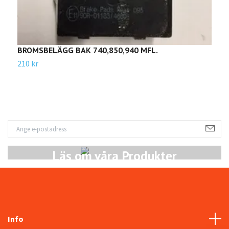
BROMSBELÄGG BAK 740,850,940 MFL.
B
210 kr
2
Läs om våra Produkter
Info