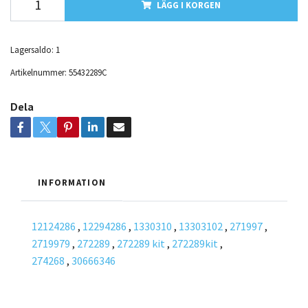
LÄGG I KORGEN
Lagersaldo:
1
Artikelnummer:
55432289C
Dela
INFORMATION
12124286
,
12294286
,
1330310
,
13303102
,
271997
,
2719979
,
272289
,
272289 kit
,
272289kit
,
274268
,
30666346