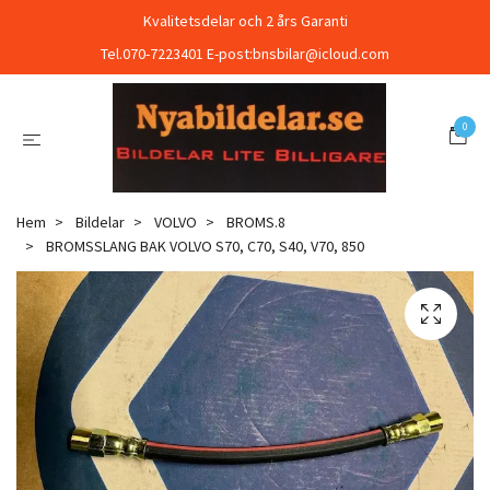
Kvalitetsdelar och 2 års Garanti
Tel.070-7223401 E-post:
bnsbilar@icloud.com
0
Hem
Bildelar
VOLVO
BROMS.8
BROMSSLANG BAK VOLVO S70, C70, S40, V70, 850