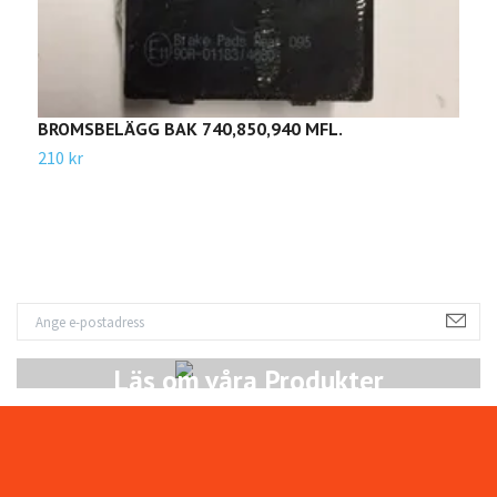
BROMSBELÄGG BAK 740,850,940 MFL.
B
210 kr
1
Läs om våra Produkter