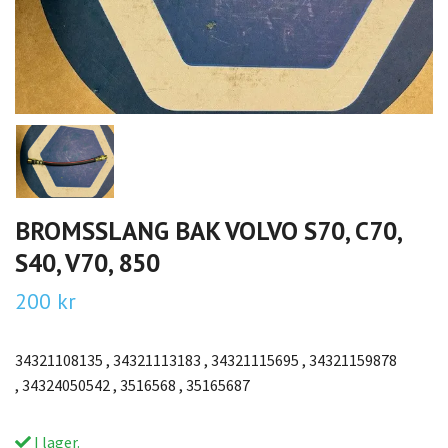
BROMSSLANG BAK VOLVO S70, C70,
S40, V70, 850
200 kr
34321108135 , 34321113183 , 34321115695 , 34321159878
, 34324050542 , 3516568 , 35165687
I lager.