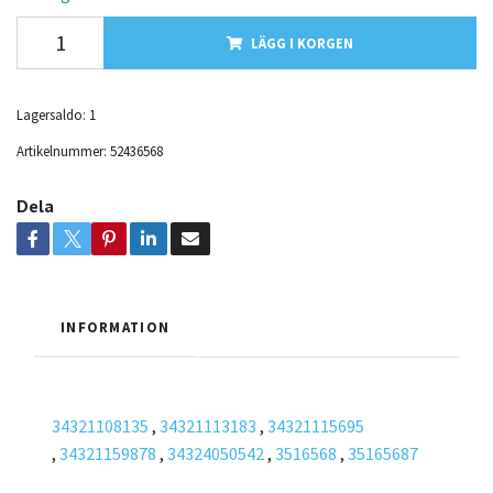
LÄGG I KORGEN
Lagersaldo:
1
Artikelnummer:
52436568
Dela
INFORMATION
34321108135
,
34321113183
,
34321115695
,
34321159878
,
34324050542
,
3516568
,
35165687