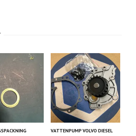
GSPACKNING
VATTENPUMP VOLVO DIESEL
TÄT