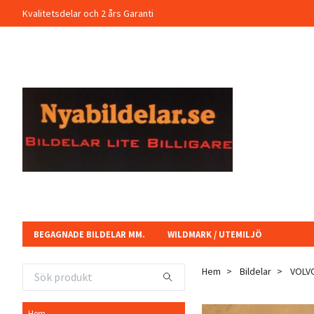
Kvalitetsdelar och 2 års Garanti
BEGAGNADE BILDELAR MM.
WILDMARK / UTEMILJÖ
Hem
Bildelar
VOLV
Hem