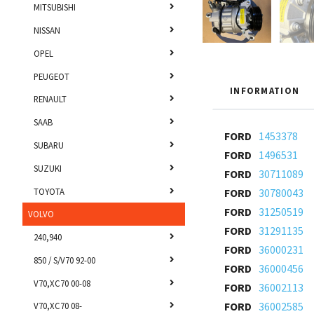
MITSUBISHI
NISSAN
OPEL
PEUGEOT
INFORMATION
RENAULT
SAAB
FORD
1453378
SUBARU
FORD
1496531
SUZUKI
FORD
30711089
TOYOTA
FORD
30780043
FORD
31250519
VOLVO
FORD
31291135
240,940
FORD
36000231
850 / S/V70 92-00
FORD
36000456
V70,XC70 00-08
FORD
36002113
FORD
36002585
V70,XC70 08-