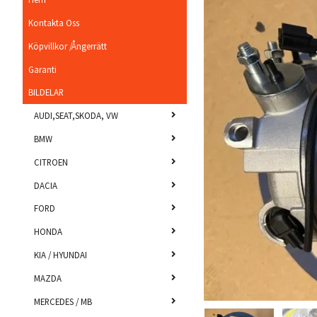
Kontakta Oss
Köpvillkor /Ångerrätt
Garanti
BILDELAR
AUDI,SEAT,SKODA, VW
BMW
CITROEN
DACIA
FORD
HONDA
KIA / HYUNDAI
MAZDA
MERCEDES / MB