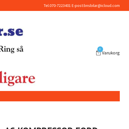
Tel.070-7223401 E-post:
bnsbilar@icloud.com
0
Varukorg