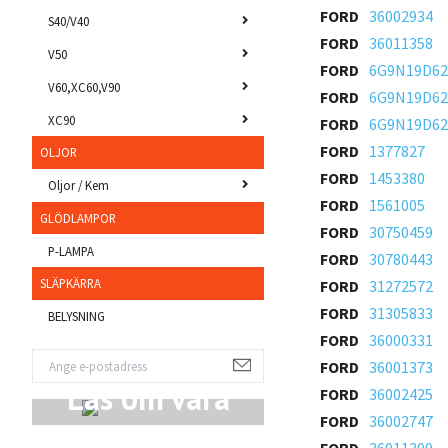
FORD
36002934
S40/V40
FORD
36011358
V50
FORD
6G9N19D6
V60,XC60,V90
FORD
6G9N19D6
XC90
FORD
6G9N19D62
FORD
1377827
OLJOR
FORD
1453380
Oljor / Kem
FORD
1561005
GLÖDLAMPOR
FORD
30750459
P-LAMPA
FORD
30780443
SLÄPKÄRRA
FORD
31272572
FORD
31305833
BELYSNING
FORD
36000331
FORD
36001373
Läs om våra
FORD
36002425
FORD
36002747
Produkter