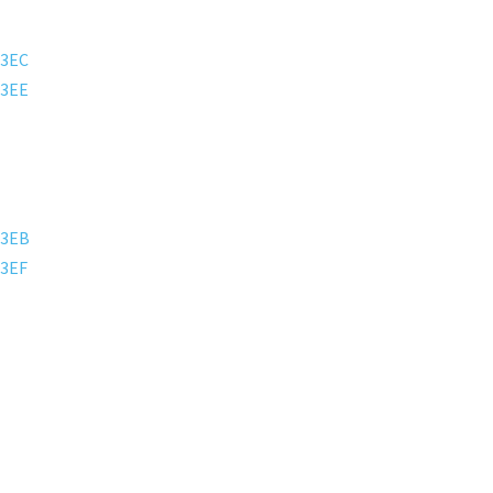
3EC
3EE
23EB
3EF