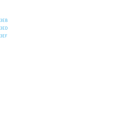
23EB
23ED
3EF