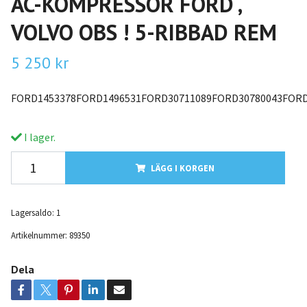
AC-KOMPRESSOR FORD ,
VOLVO OBS ! 5-RIBBAD REM
5 250 kr
FORD1453378FORD1496531FORD30711089FORD30780043FOR
I lager.
LÄGG I KORGEN
Lagersaldo:
1
Artikelnummer:
89350
Dela