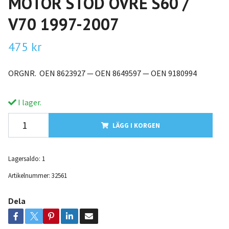
MOTOR STÖD ÖVRE S60 /
V70 1997-2007
475 kr
ORGNR. OEN 8623927 — OEN 8649597 — OEN 9180994
I lager.
LÄGG I KORGEN
Lagersaldo:
1
Artikelnummer:
32561
Dela