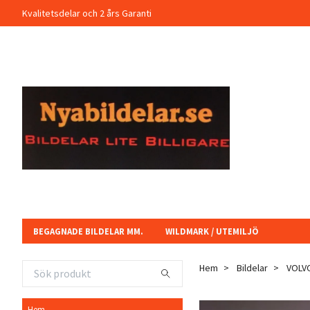
Kvalitetsdelar och 2 års Garanti
BEGAGNADE BILDELAR MM.
WILDMARK / UTEMILJÖ
Hem
Bildelar
VOLV
Hem