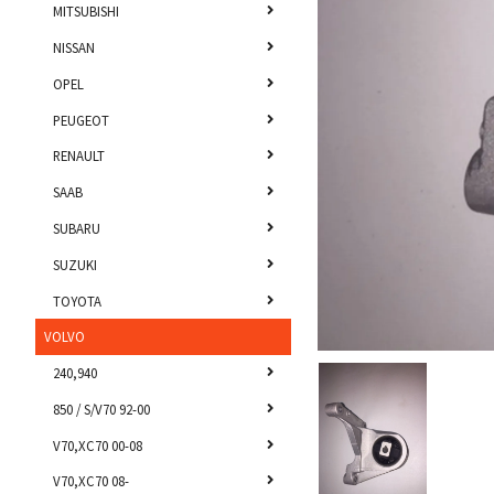
MITSUBISHI
NISSAN
OPEL
PEUGEOT
RENAULT
SAAB
SUBARU
SUZUKI
TOYOTA
VOLVO
240,940
850 / S/V70 92-00
V70,XC70 00-08
V70,XC70 08-