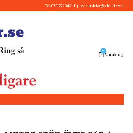
Tel.070-7223401 E-post:
bnsbilar@icloud.com
0
Varukorg