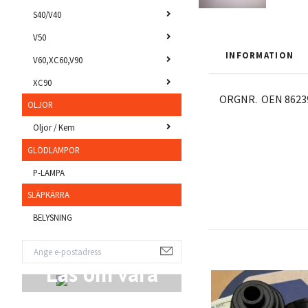
S40/V40
V50
INFORMATION
V60,XC60,V90
XC90
ORGNR. OEN 86239
OLJOR
Oljor / Kem
GLÖDLAMPOR
P-LAMPA
SLÄPKÄRRA
BELYSNING
Läs om våra
Produkter