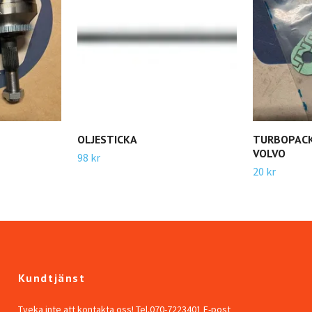
OLJESTICKA
TURBOPACK
VOLVO
98 kr
20 kr
Kundtjänst
Tveka inte att kontakta oss! Tel.070-7223401 E-post