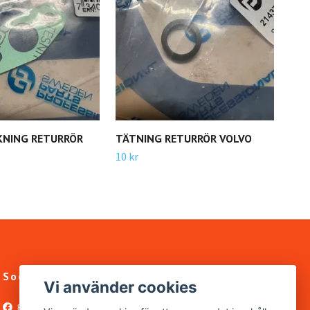
NING RETURRÖR
TÄTNING RETURRÖR VOLVO
BUS
KAR
10 kr
180 
Sociala medier
Vi använder cookies
Facebook