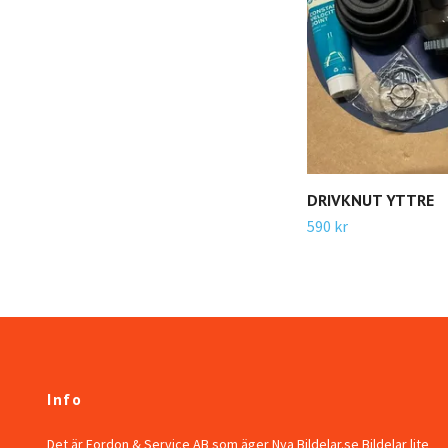
DRIVKNUT YTTRE
590 kr
Info
Det är Fordon & Service AB som äger Nya Bildelar.se Bildelar lite