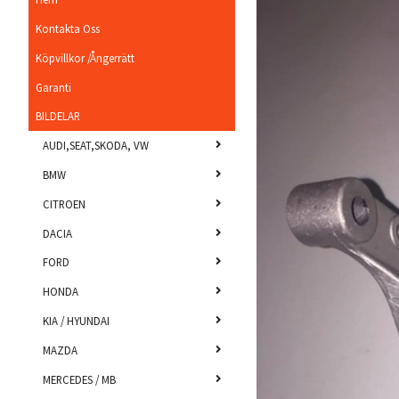
Kontakta Oss
Köpvillkor /Ångerrätt
Garanti
BILDELAR
AUDI,SEAT,SKODA, VW
BMW
CITROEN
DACIA
FORD
HONDA
KIA / HYUNDAI
MAZDA
MERCEDES / MB