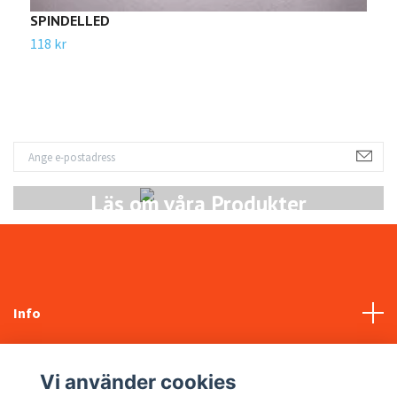
SPINDELLED
H
118 kr
5
Läs om våra Produkter
Info
Kundtjänst
Vi använder cookies