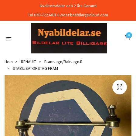
Kvalitetsdelar och 2 års Garanti
Tel.070-7223401 E-post:
bnsbilar@icloud.com
0
Hem
RENAULT
Framvagn/Bakvagn.R
STABILISATORSTAG FRAM