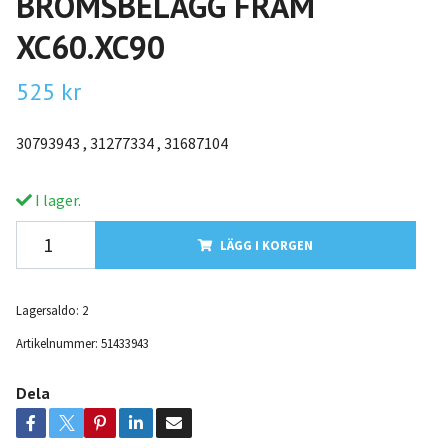
BROMSBELÄGG FRAM
XC60.XC90
525 kr
30793943 , 31277334 , 31687104
I lager.
LÄGG I KORGEN
Lagersaldo:
2
Artikelnummer:
51433943
Dela