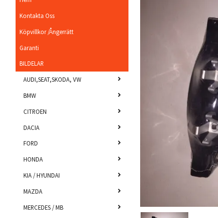
Kontakta Oss
Köpvillkor /Ångerrätt
Garanti
BILDELAR
AUDI,SEAT,SKODA, VW
BMW
CITROEN
DACIA
FORD
HONDA
KIA / HYUNDAI
MAZDA
MERCEDES / MB