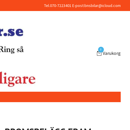
Tel.070-7223401 E-post:
bnsbilar@icloud.com
0
Varukorg