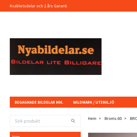
Kvalitetsdelar och 2 års Garanti
BEGAGNADE BILDELAR MM.
WILDMARK / UTEMILJÖ
Hem
Broms.60
BRO
Hem