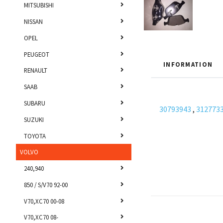
MITSUBISHI
NISSAN
OPEL
PEUGEOT
INFORMATION
RENAULT
SAAB
SUBARU
30793943
,
312773
SUZUKI
TOYOTA
VOLVO
240,940
850 / S/V70 92-00
V70,XC70 00-08
V70,XC70 08-