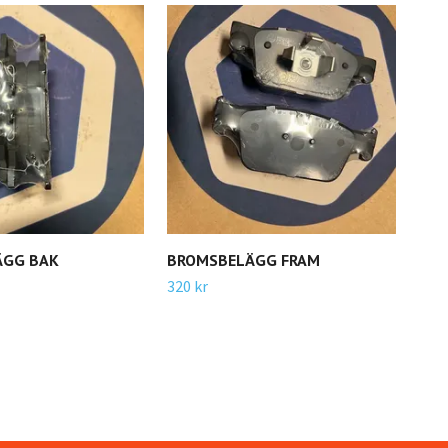
ÄGG BAK
BROMSBELÄGG FRAM
SKU
VOL
320 kr
10 k