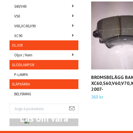
S40/V40
V50
V60,XC60,V90
XC90
OLJOR
Oljor / Kem
GLÖDLAMPOR
P-LAMPA
BROMSBELÄGG BA
XC60,S60,V60,V70,
SLÄPKÄRRA
2007-
BELYSNING
360 kr
Läs om våra
Produkter