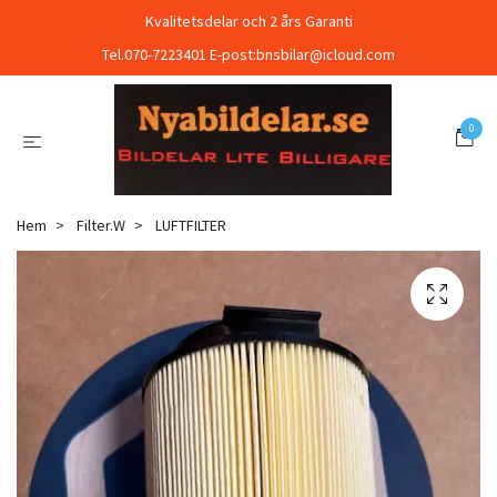
Kvalitetsdelar och 2 års Garanti
Tel.070-7223401 E-post:
bnsbilar@icloud.com
0
Hem
Filter.W
LUFTFILTER