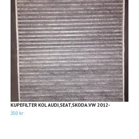
KUPEFILTER KOL AUDI,SEAT,SKODA.VW 2012-
O
350 kr
6