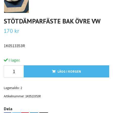
STÖTDÄMPARFÄSTE BAK ÖVRE VW
170 kr
1K0513353R
I lager.
LÄGG I KORGEN
Lagersaldo:
2
Artikelnummer:
1K0513353R
Dela