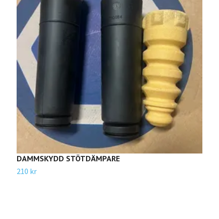
DAMMSKYDD STÖTDÄMPARE
G
210 kr
6