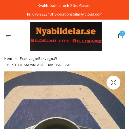
Kvalitetsdelar och 2 års Garanti
Tel.070-7223401 E-post:
bnsbilar@icloud.com
0
Hem
Framvagn/Bakvagn.W
STÖTDÄMPARFÄSTE BAK ÖVRE VW