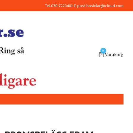
Tel.070-7223401 E-post:
bnsbilar@icloud.com
0
Varukorg