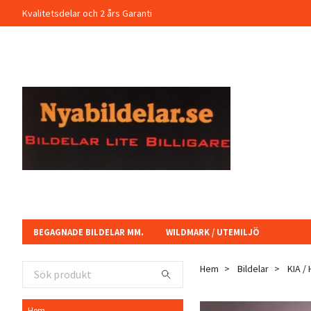
Kvalitetsdelar och 2 års Garanti
BEGAGNADE BILDELAR MM.
WILDMARK / UTEMILJÖ
Hem
Bildelar
KIA /
Hem