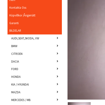
Kontakta Oss
Köpvillkor /Ångerrätt
Garanti
BILDELAR
AUDI,SEAT,SKODA, VW
BMW
CITROEN
DACIA
FORD
HONDA
KIA / HYUNDAI
MAZDA
MERCEDES / MB