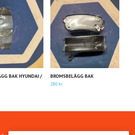
GG BAK HYUNDAI /
BROMSBELÄGG BAK
BRO
HA
280 kr
600 