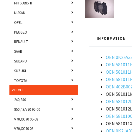
MITSUBISHI
NISSAN
OPEL
PEUGEOT
INFORMATION
RENAULT
SAAB
OEN 0K2FA3
SUBARU
OEN 581011
SUZUKI
OEN 581011
OEN 581011
TOYOTA
OEN 402B00
VOLVO
OEN 581011
240,940
OEN 581012
OEN 581012
850 / S/V70 92-00
OEN 581010Q
V70,XC70 00-08
OEN 581011X
V70,XC70 08-
OEN 0K2JA33