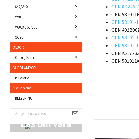
OEN 0K2JA3
S40/V40
OEN 581011H
V50
OEN 58101-1
V60,XC60,V90
OEN 402B007
OEN 58101-1
XC90
OEN 58101-1
OLJOR
OEN K2JA-33
Oljor / Kem
OEN 581011X
GLÖDLAMPOR
P-LAMPA
SLÄPKÄRRA
BELYSNING
Läs om våra
Produkter