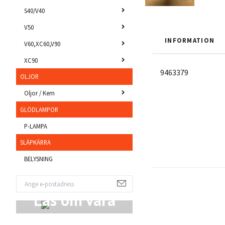
S40/V40
V50
INFORMATION
V60,XC60,V90
XC90
9463379
OLJOR
Oljor / Kem
GLÖDLAMPOR
P-LAMPA
SLÄPKÄRRA
BELYSNING
Läs om våra
Produkter