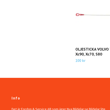
OLJESTICKA VOLVO 
Xc90, Xc70, S80
100 kr
Info
Det är Fordon & Service AB som äger Nya Bildelar.se Bildelar lite