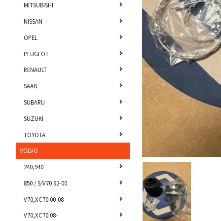
MITSUBISHI
NISSAN
OPEL
PEUGEOT
RENAULT
SAAB
SUBARU
SUZUKI
TOYOTA
VOLVO
240,940
850 / S/V70 92-00
V70,XC70 00-08
V70,XC70 08-