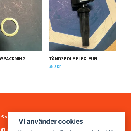
GSPACKNING
TÄNDSPOLE FLEXI FUEL
TRY
380 kr
500 
Sociala medier
Vi använder cookies
Facebook