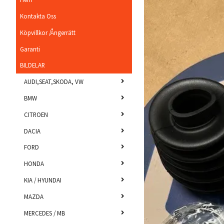
Kontakta Oss
Köpvillkor /Ångerrätt
Garanti
BILDELAR
AUDI,SEAT,SKODA, VW
BMW
CITROEN
DACIA
FORD
HONDA
KIA / HYUNDAI
MAZDA
MERCEDES / MB