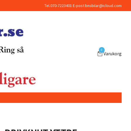
Tel.070-7223401 E-post:
bnsbilar@icloud.com
0
Varukorg