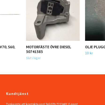
V70, S60,
MOTORFÄSTE ÖVRE DIESEL
OLJE PLUG
30741583
10 kr
Slut i lager
Kundtjänst
Tveka inte att kontakta oss! Tel.070-7223401 E-post