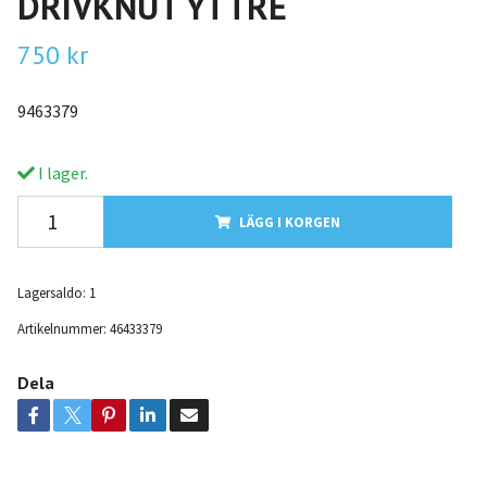
DRIVKNUT YTTRE
750 kr
9463379
I lager.
LÄGG I KORGEN
Lagersaldo:
1
Artikelnummer:
46433379
Dela