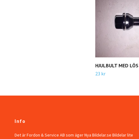
HJULBULT MED LÖS
23 kr
Info
Det är Fordon & Service AB som äger Nya Bildelar.se Bildelar lite