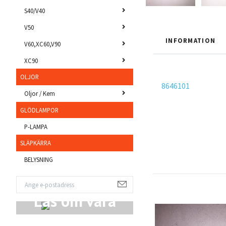
S40/V40
V50
INFORMATION
V60,XC60,V90
XC90
OLJOR
8646101
Oljor / Kem
GLÖDLAMPOR
P-LAMPA
SLÄPKÄRRA
BELYSNING
Läs om våra
Produkter