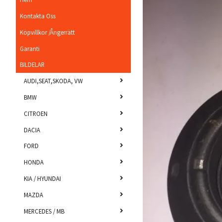
Kontakta Oss
Köpvillkor /Ångerrätt
Garanti
BILDELAR
AUDI,SEAT,SKODA, VW
BMW
CITROEN
DACIA
FORD
HONDA
KIA / HYUNDAI
MAZDA
MERCEDES / MB