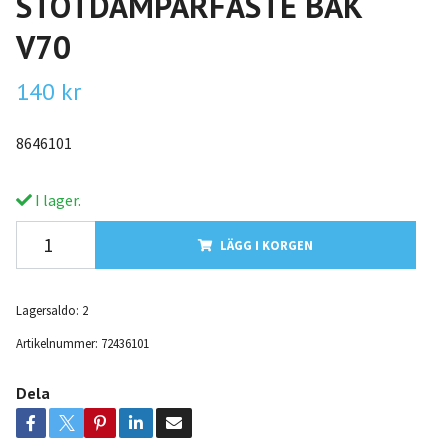
STÖTDÄMPARFÄSTE BAK
V70
140 kr
8646101
I lager.
LÄGG I KORGEN
Lagersaldo:
2
Artikelnummer:
72436101
Dela