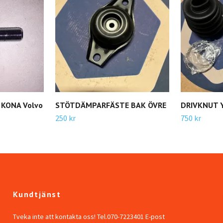
 KONA Volvo
STÖTDÄMPARFÄSTE BAK ÖVRE
DRIVKNUT 
250 kr
750 kr
Kundtjänst
Tveka inte att kontakta oss! Tel.070-7223401 E-post