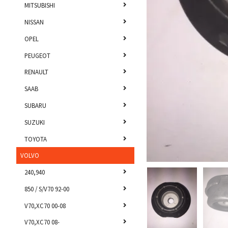
MITSUBISHI
NISSAN
OPEL
PEUGEOT
RENAULT
SAAB
SUBARU
SUZUKI
TOYOTA
VOLVO
240,940
850 / S/V70 92-00
V70,XC70 00-08
V70,XC70 08-