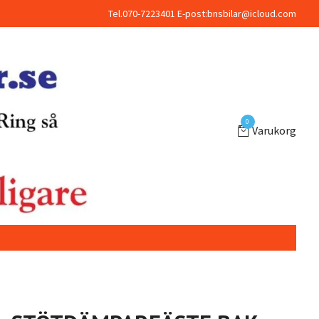
Tel.070-7223401 E-post:
bnsbilar@icloud.com
0
Varukorg