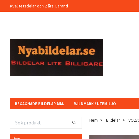
Kvalitetsdelar och 2 års Garanti
BEGAGNADE BILDELAR MM.
WILDMARK / UTEMILJÖ
Hem
Bildelar
VOLV
Hem