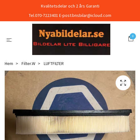
Kvalitetsdelar och 2 års Garanti
Tel.070-7223401 E-post:
bnsbilar@icloud.com
0
Hem
Filter.W
LUFTFILTER