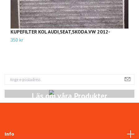
KUPEFILTER KOL AUDI,SEAT,SKODA.VW 2012-
B
350 kr
9
Läs om våra Produkter
Info